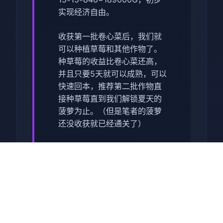
实现经济自由。
收获第一批卷心菜后，我们就
可以种植草莓和其他作物了。
种草莓的收益比卷心菜还高，
并且只要5天就可以成熟，可以
快速回本，推荐第二批作物直
接种草莓直到我们解锁夏天的
菠萝为止。（但是笔者的菠萝
还没收获就已经通关了）
种子没有不应季的惩罚，但是
每个季节花店的种子是不同
的，所以我们最好在夏天之前
屯一批草莓种子。 （另外要注
意每个季度的第一天花店不开
门，请计划好你的收获时间）