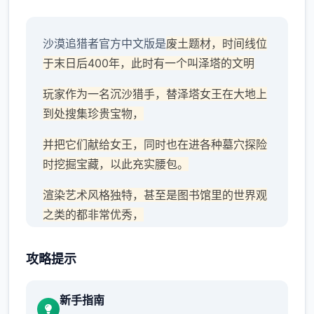
沙漠追猎者官方中文版是
废土题材，时间线位
于末日后400年，此时有一个叫泽塔的文明
玩家作为一名沉沙猎手，替泽塔女王在大地上
到处搜集珍贵宝物，
并把它们献给女王，同时也在进各种墓穴探险
时挖掘宝藏，以此充实腰包。
渲染艺术风格独特，甚至是图书馆里的世界观
之类的都非常优秀，
作者做了很多分支，比如某个角色死了，就会
攻略提示
有完全不同的剧情。
可能一段剧情会有六七种不同的平行线，文本
新手指南