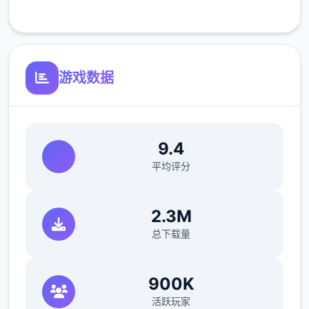
客服支持
游戏数据
V0.18.3
小改动/错误修复：
修复了由于压缩导致的所有动画不连贯或不完
9.4
整问题
平均评分
修复了选择多个类别时音乐播放器中可能出现
的软锁问题
2.3M
总下载量
修复了艾因在集市后的活动无法在画廊中解锁
的问题。
900K
如果您至少看过一次该活动，加载保存应该可
活跃玩家
以追溯解锁。