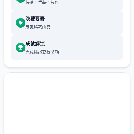
足足有一百六十万
快速上手基础操作
游戏设定借鉴了辐射、潜行者、疯狂的麦克斯
隐藏要素
等知名作品，
发现秘密内容
成就解锁
完成挑战获得奖励
沙漠追猎者攻略：
游戏中也有着各种各样的阵营，譬如尸鬼、变
中文版下载 沙漠追猎者
种人、拾荒者等，
（Desert Stalker）
每个阵营都有各自的目的，游戏也提供了一些
选择给玩家用来合纵连横。