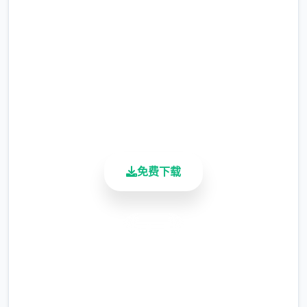
完整版游戏，免费体验
不同于为H而H，本作主打的是剧情为先，H为
2.3M+
辅料的这样一种体验，
总下载量
4.9/5
所以如果只是为了H内容而游玩本作，那么很
用户评分
多时候反而不会出现冲的快乐的情况，
900K+
活跃用户
但如果冲着剧情和世界观来玩，那么H内容出
现时，反而会有一种调剂的感觉。
免费下载
更新日志：
0.18.4 版本
安全下载
翻译更新
高速安装
新增西班牙语翻译（贡献者：Darax）
完全免费
更新繁体中文翻译（贡献者：AHHCrazy）