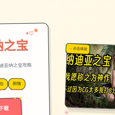
★
♡
✦
纳之宝
→
↗
点击体验
超棒！
迪亚纳之宝攻略
剧情
险
→
✦ ★
下载
✧
♡
★
♥