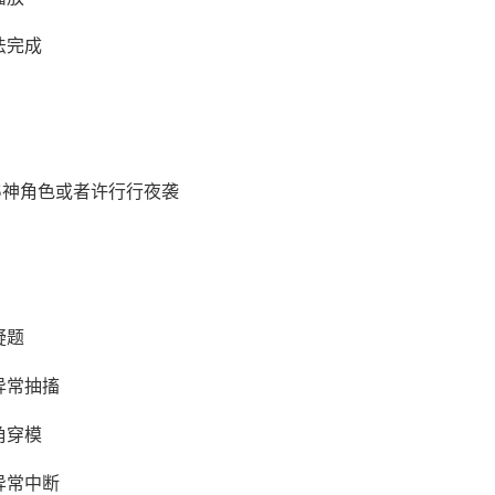
法完成
5神角色或者许行行夜袭
疑题
异常抽搐
角穿模
异常中断