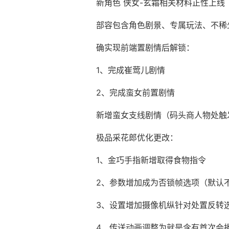
新角色 侠女-玄霜相关材料正性上线
部容包含角色剧景、专属玩法、不稀
确实现前端置剧情后解锁：
1、完成崔莺儿剧情
2、完成蛮女前置剧情
新增蛮女支线剧情（码头商人物处触
极品采花郎优化更改：
1、金巧手指新增取得食物指令
2、参数增加成为否锁帧选项（默认
3、设置增加摄像机纵针对处置反转
4、传送动画调整为就是含有首次会