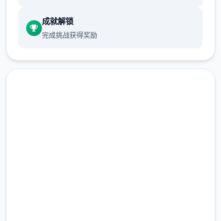
刀...），输入礼包码的方法是打开背包，点手
成就解锁
机，然后输入号码就行（礼包码大多数人应该
完成挑战获得奖励
都有，我会把这次的礼包码发在评论区），好
多人物都有两条线，我都会讲（除了作者基本
没开发的）
主线：去学校>教室>先各个人物交谈下>上
课>剧情里都是单一选项没什么可说的（接下
快速下载 17号特工官网
去剧情中单一选项的我都不提了）>出学校去
（Agent17）
后巷>Erica>随便选>回家和dana说话>摸头>
左上快进时间>右边手机>每个问题问一遍
完整版游戏，免费体验
>amber>让她给你买台电脑吧>计算机>睡觉
>看妈妈>去学校>luna>颜色看着选>请求另一
2.3M+
个吻>教室上课>空教室>ophelia>我的电脑坏
总下载量
了，你能修好吗>去店铺街>礼品店>anriel>摸