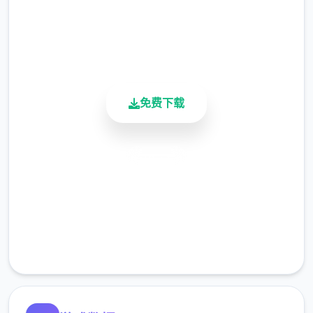
4.9/5
>站起来>我的乌龟受伤了>随便选>点店铺街
用户评分
900K+
的胖子makoto>呼叫>amelia>对话完回家
活跃用户
>dana房间找她>回自己房间点计算机>快进时
间>手机>休息（暂时不做特工任务，后面分各
个人物去做攻略,而因为50刀的礼包码里有特
免费下载
工的藏身处，所以休息能各资源加10）>快进
时间>dana房间>想办法开门>厨房>dana房间
>开门>选第三个>睡觉>妈妈能给我钱吗（赚
安全下载
钱的方法有很多，搞卫生，去医院卖蝌蚪，校
高速安装
长办公室，找老师，礼品店整理娃娃，卖战利
品给胖子等）>回自己房间>计算机>看邮件
完全免费
（这个爸爸真是好榜样...）>窗户>amber房间
客服支持
找妈妈>敲门>问问dana第一次去海边的情况>
去学校>快进时间>空教室>ophelia>去礼品店
买望远镜和睡衣>回家回自己房间>计算机>去
后巷>erica>回家找dana给她新睡衣