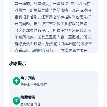
是一样的，只是修复了一些BUG, 然后因为游
戏版本不断更新导致了之前攻略与现在游戏内
容有很多差别，还有用之前存档时背包无法打
开的问题，最后决定重新做下此游戏的攻略
（这游戏虽然有提示，但很多地方还是会让人
不知所措的，尤其是圣诞内容，还挺难，所以
有必要做个攻略）,玩过前面版本剧情的这次重
点看sakura的内容就行了，本次更新主要是
sakura 17号特工官网
攻略提示
新手指南
那么开始吧：
快速上手基础操作
隐藏要素
首先进游戏剧情后先输入各种礼包码，切记
发现秘密内容
前面4个奖励礼包码只能选其一（当然选50