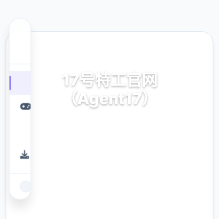
🏹 热门推荐
17号特工官网
（Agent17）
安卓,ios,官方中文
9.4
评分
2.3M
下载