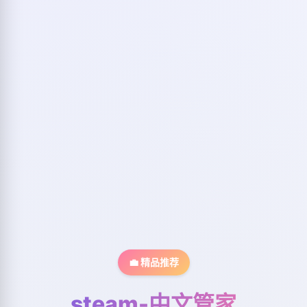
💼 精品推荐
steam-中文管家