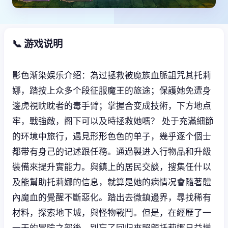
📞 游戏说明
影色渐染娱乐介绍：為过拯救被魔族血脈詛咒其托莉
娜，踏按上众多个段征服魔王的旅途；保護她免遭身
邊虎視眈眈者的毒手臂；掌握合变成技術，下方地点
牢，戰強敵，阁下可以及時拯救她嗎？ 处于充滿細節
的环境中旅行，遇見形形色色的单子，幾乎逐个個士
都带有身己的记述跟任務。通過製进入行物品和升級
裝備來提升實能力。與鎮上的居民交談，搜集任什以
及能幫助托莉娜的信息，就算是她的病情况會隨著體
內魔血的覺醒不斷惡化。踏出去微鎮邊界，尋找稀有
材料，探索地下城，與怪物戰鬥。但是，在經歷了一
一天的冒險之部後，別忘了回归來照顧托莉娜日益增