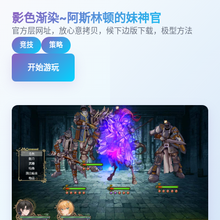
影色渐染~阿斯林顿的妹神官
官方层网址，放心意拷贝，候下边版下载，极型方法
竞技
策略
开始游玩