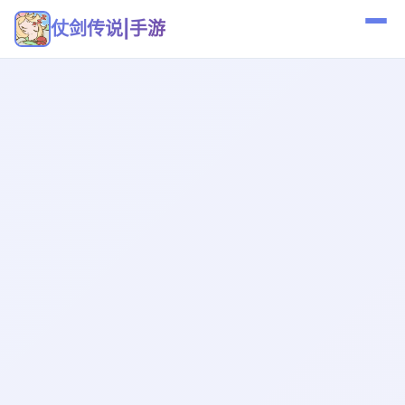
仗剑传说|手游