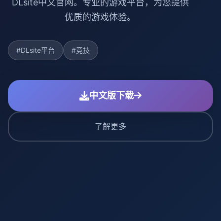
DLsite中文官网。专业的游戏平台，为您提供
优质的游戏体验。
#DLsite平台
#竞技
中文版下载
了解更多