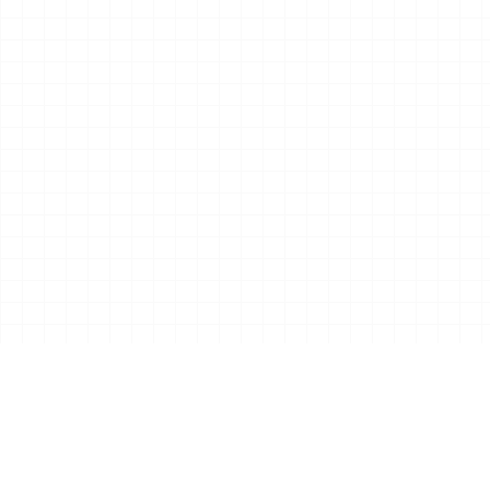
02
ABOUT THE GAME