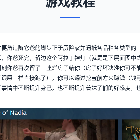
游戏教程
主要角追随它爸的脚步正于历险家并遇抵各品种各类型的
乐，你爸死完，留边这个阿拉丁神灯（就是是下层面图中
同刻你爸再次留了一座烂房子给你（房子好坏决准你可不
子跟屎一样直接跑了），你可以通过挖宝前方来赚钱（钱
干事情中不断提升身己，也不断提升着妹子们的好感度，