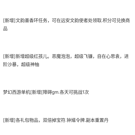
[新增]文韵墨香环任务，可在远安文韵使者处领取.积分可兑换商
品
[新增]新增超级红孩儿。恶魔泡泡，超级飞镰，自在心思袁，进
阶沙暴，超级神柚
梦幻西游单机
[新增[障碍gm.各天可挑战1次
[新增]各礼包物品，双倍掉宝符.钟馗令牌.副本重置丹